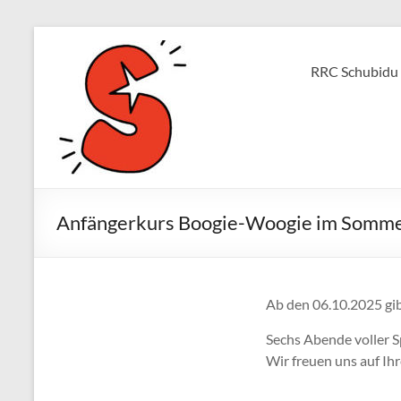
Zum
Inhalt
Amberger
springen
RRC Schubidu
Rock
´n
´Roll
Club
Anfängerkurs Boogie-Woogie im Somm
Schubidu
Ab den 06.10.2025 gibt
Sechs Abende voller 
Wir freuen uns auf Ih